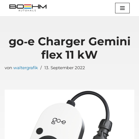
Zum
Inhalt
springen
go‑e Char­ger Gemi­ni
flex 11 kW
von
waltergrafik
13. September 2022