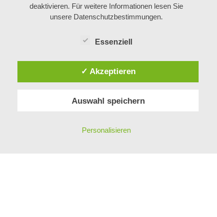
deaktivieren. Für weitere Informationen lesen Sie
LEHRE BEI BÖHM
unsere Datenschutzbestimmungen.
Essenziell
ÜBER UNS
✓ Akzeptieren
MITARBEITER
GESCHICHTE
Auswahl speichern
KONTAKT
PHILOSOPHIE
IMPRESSUM
Personalisieren
DATENSCHUTZ