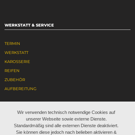
WERKSTATT & SERVICE
TERMIN
WERKSTATT
KAROSSERIE
REIFEN
ZUBEHÖR
AUFBEREITUNG
KARRIERE
Wir verwenden technisch notwendige Cookies auf
unserer Webseite sowie externe Dienste.
AKTUELL JOBANGEBOTE
Standardmäßig sind alle externen Dienste deaktiviert.
Sie können diese jedoch nach belieben aktivieren &
ARBEITEN BEI BÖHM