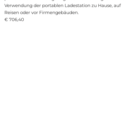
Ver­wen­dung der por­ta­blen Lade­sta­ti­on zu Hau­se, auf
Rei­sen oder vor Fir­men­ge­bäu­den.
€ 706,40