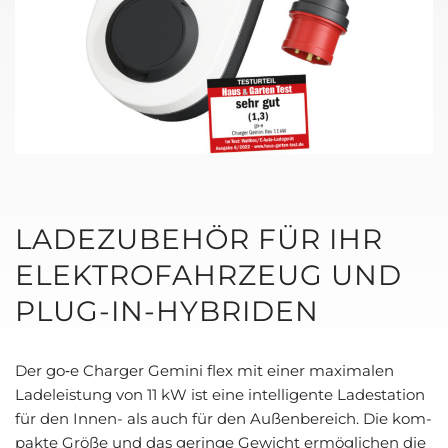
LADE­ZU­BE­HÖR FÜR IHR
ELEK­TRO­FAHR­ZEUG UND
PLUG-IN-HYBRI­DEN
Der go‑e Char­ger Gemi­ni flex mit einer maxi­ma­len
Lade­leis­tung von 11 kW ist eine intel­li­gen­te Lade­sta­ti­on
für den Innen- als auch für den Außen­be­reich. Die kom­
pak­te Grö­ße und das gerin­ge Gewicht ermög­li­chen die