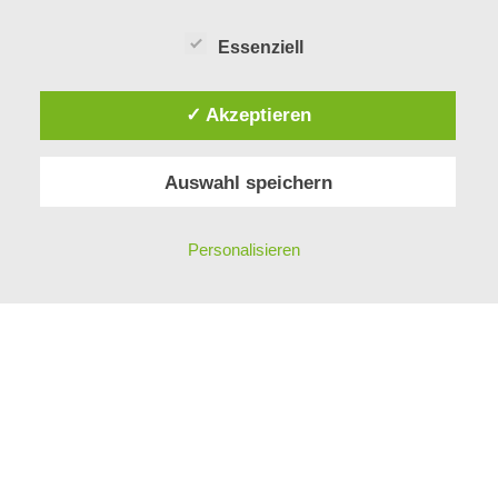
Essenziell
ÜBER UNS
✓ Akzeptieren
MITARBEITER
GESCHICHTE
Auswahl speichern
KONTAKT
PHILOSOPHIE
IMPRESSUM
Personalisieren
DATENSCHUTZ