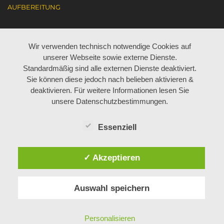
AUFBEREITUNG
KARRIERE
Wir verwenden technisch notwendige Cookies auf
unserer Webseite sowie externe Dienste.
AKTUELL JOBANGEBOTE
Standardmäßig sind alle externen Dienste deaktiviert.
Sie können diese jedoch nach belieben aktivieren &
ARBEITEN BEI BÖHM
deaktivieren. Für weitere Informationen lesen Sie
LEHRE BEI BÖHM
unsere Datenschutzbestimmungen.
Essenziell
ÜBER UNS
✓ Akzeptieren
MITARBEITER
GESCHICHTE
Auswahl speichern
KONTAKT
PHILOSOPHIE
IMPRESSUM
Personalisieren