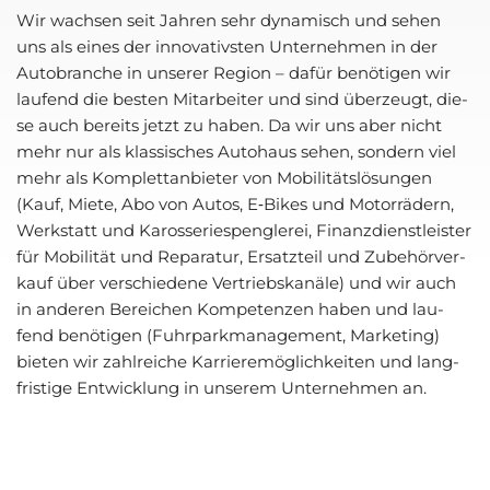
Wir wach­sen seit Jah­ren sehr dyna­misch und sehen
uns als eines der inno­va­tivs­ten Unter­neh­men in der
Auto­bran­che in unse­rer Regi­on – dafür benö­ti­gen wir
lau­fend die bes­ten Mit­ar­bei­ter und sind über­zeugt, die­
se auch bereits jetzt zu haben. Da wir uns aber nicht
mehr nur als klas­si­sches Auto­haus sehen, son­dern viel
mehr als Kom­plett­an­bie­ter von Mobi­li­täts­lö­sun­gen
(Kauf, Mie­te, Abo von Autos, E‑Bikes und Motor­rä­dern,
Werk­statt und Karos­se­rie­speng­le­rei, Finanz­dienst­leis­ter
für Mobi­li­tät und Repa­ra­tur, Ersatz­teil und Zube­hör­ver­
kauf über ver­schie­de­ne Ver­triebs­ka­nä­le) und wir auch
in ande­ren Berei­chen Kom­pe­ten­zen haben und lau­
fend benö­ti­gen (Fuhr­park­ma­nage­ment, Mar­ke­ting)
bie­ten wir zahl­rei­che Kar­rie­re­mög­lich­kei­ten und lang­
fris­ti­ge Ent­wick­lung in unse­rem Unter­neh­men an.