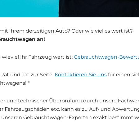
t Ihrem der­zei­ti­gen Auto? Oder wie viel es wert ist?
raucht­wa­gen an!
 wie­viel Ihr Fahr­zeug wert ist:
Gebraucht­wa­gen-
Bewer­
Rat und Tat zur Sei­te.
Kon­tak­tie­ren Sie uns
für einen sic
ht­wa­gens! *
scher und tech­ni­scher Über­prü­fung durch unse­re Fach­we
der Fahr­zeug­schä­den etc. kann es zu Auf- und Abwer­tun­
 unse­ren Gebraucht­wa­gen-Exper­ten exakt bestimmt w