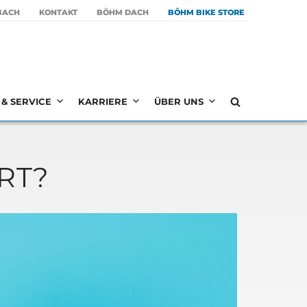
BACH
KON­TAKT
BÖHM DACH
BÖHM BIKE STORE
& SERVICE
KARRIERE
ÜBER UNS
RT?