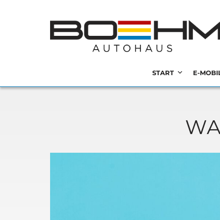
MENU
Zum
Inhalt
springen
START
E-MOBI
WA