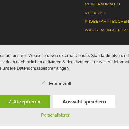
MEIN TRAUMAUTO
MIETAUTO
PROBEFAHRT BUCHE
WAS IST MEIN AUTO W
s auf unserer Webseite sowie externe Dienste. Standardmäßig sind 
WERKSTATT & SERVICE
KARRIERE
e jedoch nach belieben aktivieren & deaktivieren. Für weitere Informa
ie unsere Datenschutzbestimmungen.
TERMIN
AKTUELL JOBANGEBO
Essenziell
WERKSTATT
ARBEITEN BEI BÖHM
KAROSSERIE
LEHRE BEI BÖHM
✓ Akzeptieren
Auswahl speichern
REIFEN
ZUBEHÖR
Personalisieren
AUFBEREITUNG