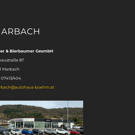
ARBACH
ber & Bierbaumer GesmbH
austraße 87
1 Marbach
.: 07413/404
rbach@autohaus-boehm.at