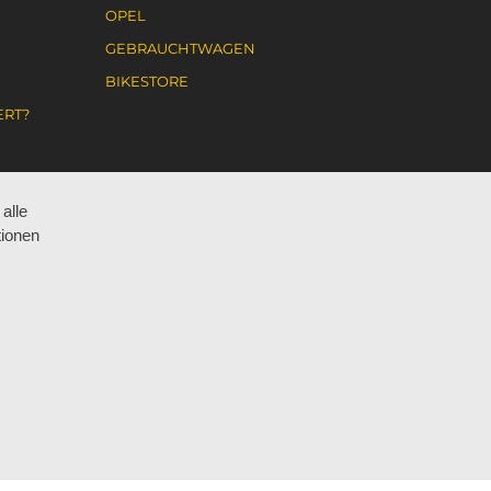
OPEL
GEBRAUCHTWAGEN
N
BIKESTORE
ERT?
alle
ÜBER UNS
tionen
TE
MITARBEITER
GESCHICHTE
KONTAKT
PHILOSOPHIE
IMPRESSUM
DATENSCHUTZ