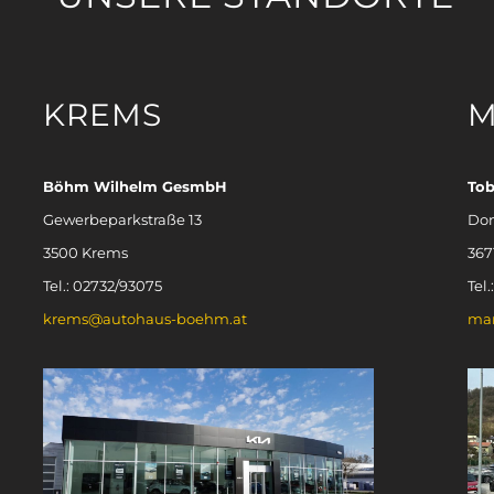
KREMS
M
Böhm Wilhelm GesmbH
To
Gewerbeparkstraße 13
Don
3500 Krems
367
Tel.: 02732/93075
Tel
krems@autohaus-boehm.at
ma