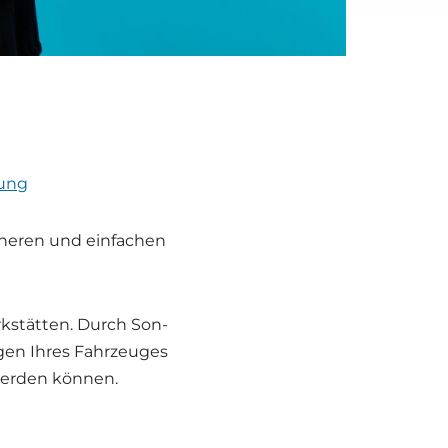
tung
he­ren und ein­fa­chen
rk­stät­ten. Durch Son­
gen Ihres Fahr­zeu­ges
er­den kön­nen.