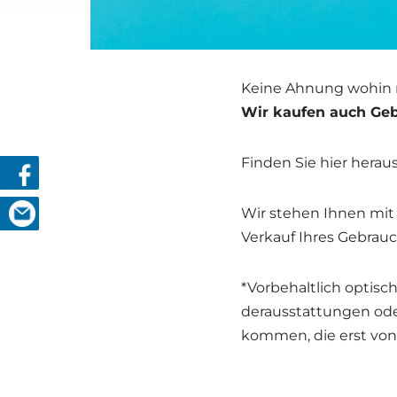
Kei­ne Ahnung wohin mi
Wir kau­fen auch Geb
Fin­den Sie hier her­aus
Wir ste­hen Ihnen mit 
Ver­kauf Ihres Gebrauc
*Vor­be­halt­lich opti­
der­aus­stat­tun­gen o
kom­men, die erst von