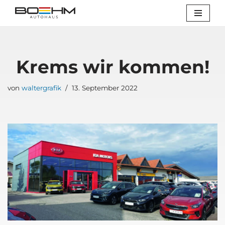
Zum
Inhalt
springen
Krems wir kom­men!
von
waltergrafik
13. September 2022