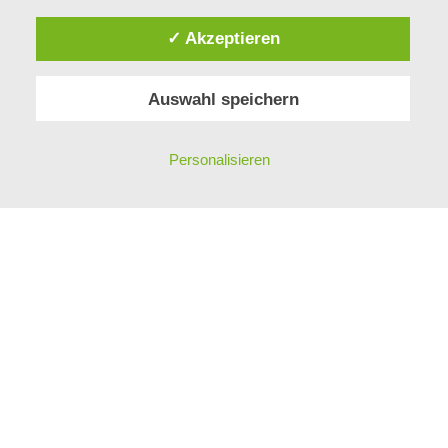
✓ Akzeptieren
MITARBEITER
GESCHICHTE
Auswahl speichern
KONTAKT
PHILOSOPHIE
IMPRESSUM
Personalisieren
DATENSCHUTZ