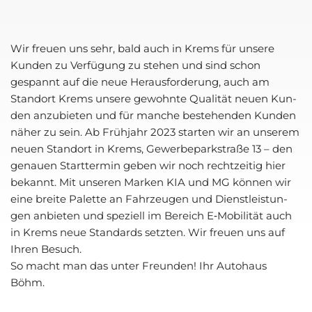
Wir freu­en uns sehr, bald auch in Krems für unse­re
Kun­den zu Ver­fü­gung zu ste­hen und sind schon
gespannt auf die neue Her­aus­for­de­rung, auch am
Stand­ort Krems unse­re gewohn­te Qua­li­tät neu­en Kun­
den anzu­bie­ten und für man­che bestehen­den Kun­den
näher zu sein. Ab Früh­jahr 2023 star­ten wir an unse­rem
neu­en Stand­ort in Krems, Gewer­be­park­stra­ße 13 – den
genau­en Start­ter­min geben wir noch recht­zei­tig hier
bekannt. Mit unse­ren Mar­ken KIA und MG kön­nen wir
eine brei­te Palet­te an Fahr­zeu­gen und Dienst­leis­tun­
gen anbie­ten und spe­zi­ell im Bereich E‑Mobilität auch
in Krems neue Stan­dards setz­ten. Wir freu­en uns auf
Ihren Besuch.
So macht man das unter Freun­den! Ihr Auto­haus
Böhm.