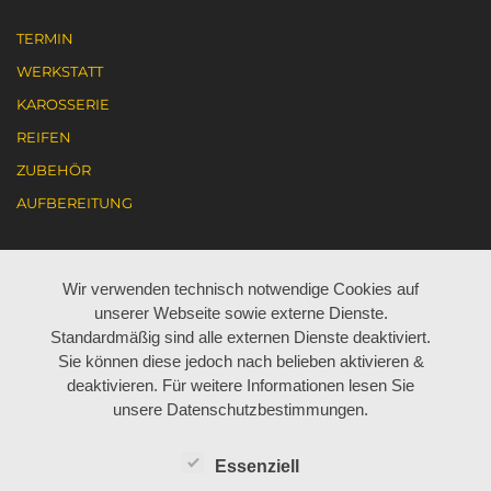
TERMIN
WERKSTATT
KAROSSERIE
REIFEN
ZUBEHÖR
AUFBEREITUNG
KARRIERE
Wir verwenden technisch notwendige Cookies auf
unserer Webseite sowie externe Dienste.
AKTUELL JOBANGEBOTE
Standardmäßig sind alle externen Dienste deaktiviert.
Sie können diese jedoch nach belieben aktivieren &
ARBEITEN BEI BÖHM
deaktivieren. Für weitere Informationen lesen Sie
LEHRE BEI BÖHM
unsere Datenschutzbestimmungen.
Essenziell
ÜBER UNS