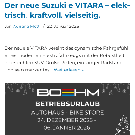
Der neue Suzu­ki e VITA­RA – elek­
trisch. kraft­voll. viel­sei­tig.
von
Adriana Mottl
22. Januar 2026
Der neue e VITA­RA ver­eint das dyna­mi­sche Fahr­ge­fühl
eines moder­nen Elek­tro­fahr­zeugs mit der Robust­heit
eines ech­ten SUV. Gro­ße Rei­fen, ein lan­ger Rad­stand
und sein mar­kan­tes…
Wei­ter­le­sen »