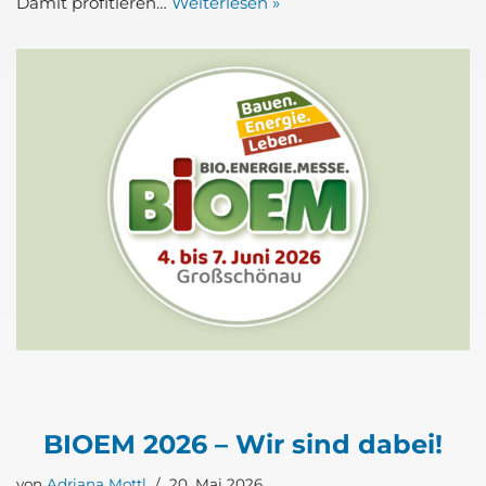
Damit pro­fi­tie­ren…
Wei­ter­le­sen »
BIO­EM 2026 – Wir sind dabei!
von
Adriana Mottl
20. Mai 2026