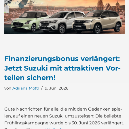
Finan­zie­rungs­bo­nus ver­län­gert:
Jetzt Suzu­ki mit attrak­ti­ven Vor­
tei­len sichern!
von
Adriana Mottl
9. Juni 2026
Gute Nach­rich­ten für alle, die mit dem Gedan­ken spie­
len, auf einen neu­en Suzu­ki umzu­stei­gen: Die belieb­te
Früh­lings­kam­pa­gne wur­de bis 30. Juni 2026 ver­län­gert.