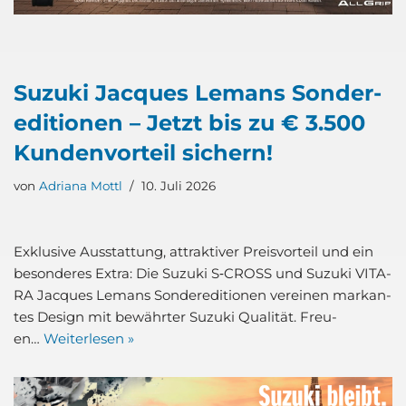
Suzu­ki Jac­ques Lem­ans Son­der­
edi­tio­nen – Jetzt bis zu € 3.500
Kun­den­vor­teil sichern!
von
Adriana Mottl
10. Juli 2026
Exklu­si­ve Aus­stat­tung, attrak­ti­ver Preis­vor­teil und ein
beson­de­res Extra: Die Suzu­ki S‑CROSS und Suzu­ki VITA­
RA Jac­ques Lem­ans Son­der­edi­tio­nen ver­ei­nen mar­kan­
tes Design mit bewähr­ter Suzu­ki Qua­li­tät. Freu­
en…
Wei­ter­le­sen »