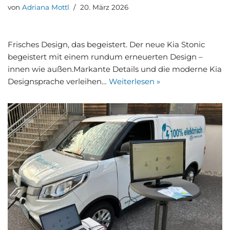
von
Adriana Mottl
20. März 2026
Fri­sches Design, das begeis­tert. Der neue Kia Stonic
begeis­tert mit einem rund­um erneu­er­ten Design –
innen wie außen.Mar­kan­te Details und die moder­ne Kia
Design­spra­che ver­lei­hen…
Wei­ter­le­sen »