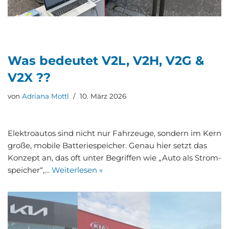
Was bedeu­tet V2L, V2H, V2G &
V2X ??
von
Adriana Mottl
10. März 2026
Elek­tro­au­tos sind nicht nur Fahr­zeu­ge, son­dern im Kern
gro­ße, mobi­le Bat­te­rie­spei­cher. Genau hier setzt das
Kon­zept an, das oft unter Begrif­fen wie „Auto als Strom­
spei­cher“,…
Wei­ter­le­sen »