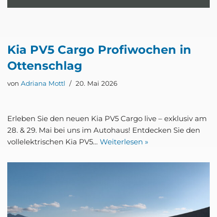
Kia PV5 Car­go Pro­fi­wo­chen in
Otten­schlag
von
Adriana Mottl
20. Mai 2026
Erle­ben Sie den neu­en Kia PV5 Car­go live – exklu­siv am
28. & 29. Mai bei uns im Auto­haus! Ent­de­cken Sie den
voll­elek­tri­schen Kia PV5…
Wei­ter­le­sen »