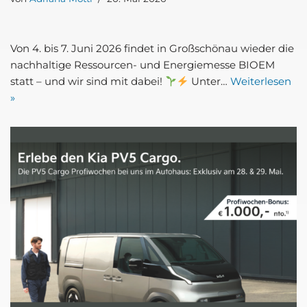
Von 4. bis 7. Juni 2026 fin­det in Groß­schön­au wie­der die
nach­hal­ti­ge Res­­sour­cen- und Ener­gie­mes­se BIO­EM
statt – und wir sind mit dabei!
Unter…
Wei­ter­le­sen
»