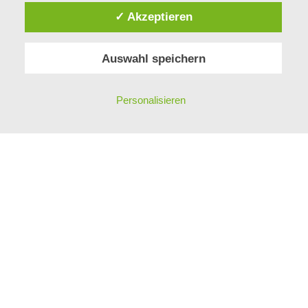
✓ Akzeptieren
MITARBEITER
GESCHICHTE
Auswahl speichern
KONTAKT
PHILOSOPHIE
IMPRESSUM
Personalisieren
DATENSCHUTZ