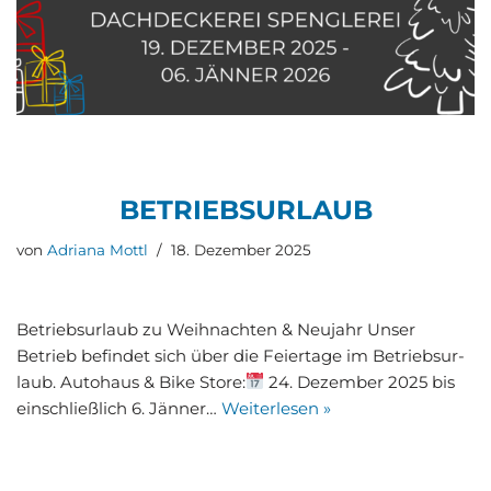
BETRIEBS­UR­LAUB
von
Adriana Mottl
18. Dezember 2025
Betriebs­ur­laub zu Weih­nach­ten & Neu­jahr Unser
Betrieb befin­det sich über die Fei­er­ta­ge im Betriebs­ur­
laub. Auto­haus & Bike Store:
24. Dezem­ber 2025 bis
ein­schließ­lich 6. Jän­ner…
Wei­ter­le­sen »