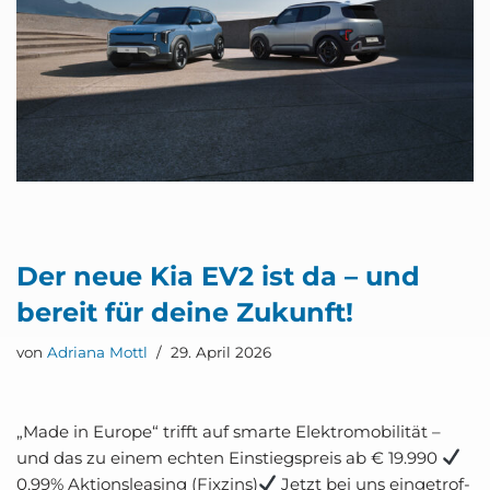
Der neue Kia EV2 ist da – und
bereit für dei­ne Zukunft!
von
Adriana Mottl
29. April 2026
„Made in Euro­pe“ trifft auf smar­te Elek­tro­mo­bi­li­tät –
und das zu einem ech­ten Ein­stiegs­preis ab € 19.990
0,99% Akti­ons­lea­sing (Fix­zins)
Jetzt bei uns ein­ge­trof­