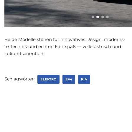
Bei­de Model­le ste­hen für inno­va­ti­ves Design, moderns­
te Tech­nik und ech­ten Fahr­spaß — voll­elek­trisch und
zukunfts­ori­en­tiert
Schlagwörter:
ELEKTRO
EV4
KIA