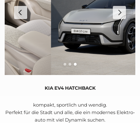
KIA EV4 HATCH­BACK
kom­pakt, sport­lich und wen­dig.
Per­fekt für die Stadt und alle, die ein moder­nes Elek­tro­
au­to mit viel Dyna­mik suchen.