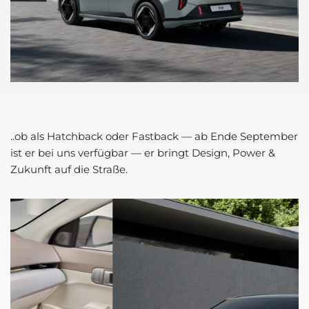
..ob als Hatch­back oder Fast­back — ab Ende Sep­tem­ber
ist er bei uns ver­füg­bar — er bringt Design, Power &
Zukunft auf die Stra­ße.