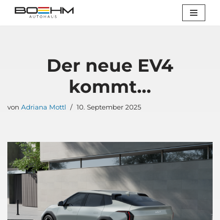
Zum
Inhalt
springen
Der neue EV4
kommt…
von
Adriana Mottl
10. September 2025