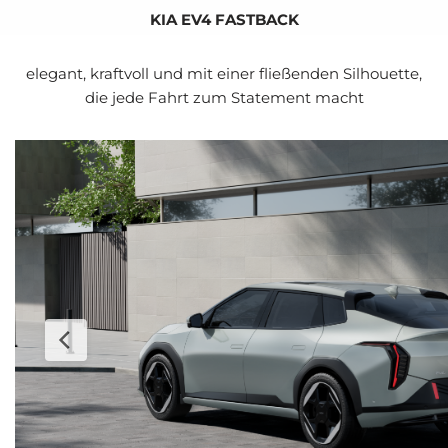
KIA EV4 FAST­BACK
ele­gant, kraft­voll und mit einer flie­ßen­den Sil­hou­et­te,
die jede Fahrt zum State­ment macht