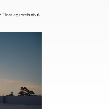
n Ein­stiegs­preis ab
€