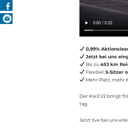
0,99% Akti­ons­lea­
Jetzt bei uns ein­g
Bis zu
453 km Reic
Fle­xi­bel:
5‑Sitzer o
Mehr Platz, mehr Ko
Der Kia EV2 bringt fri­
tag.
Jetzt live bei uns erle