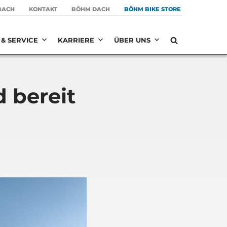
BACH
KON­TAKT
BÖHM DACH
BÖHM BIKE STORE
& SERVICE
KARRIERE
ÜBER UNS
d bereit