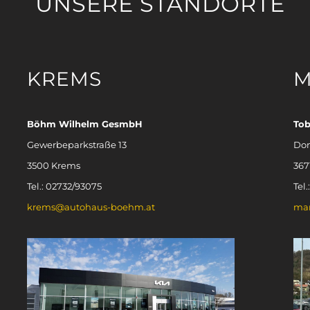
UNSERE STANDORTE
KREMS
M
Böhm Wilhelm GesmbH
To
Gewerbeparkstraße 13
Don
3500 Krems
367
Tel.: 02732/93075
Tel
krems@autohaus-boehm.at
ma