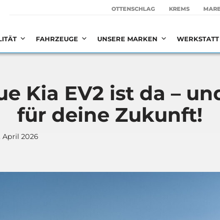
OTTEN­SCHLAG
KREMS
MAR­
LITÄT
FAHRZEUGE
UNSERE MARKEN
WERKSTATT 
e Kia EV2 ist da – un
für dei­ne Zukunft!
. April 2026