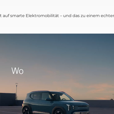
t auf smar­te Elek­tro­mo­bi­li­tät – und das zu einem ech­te