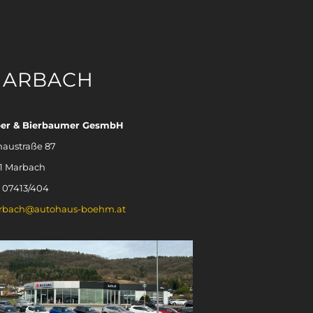
ARBACH
ber & Bierbaumer GesmbH
austraße 87
1 Marbach
.: 07413/404
rbach@autohaus-boehm.at