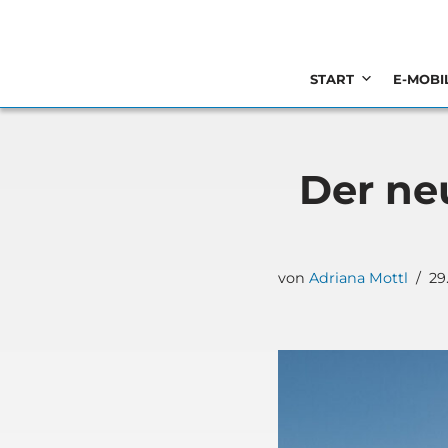
MENU
Zum
START
E-MOBI
Inhalt
springen
Der neu
von
Adriana Mottl
29