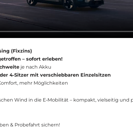
sing (Fix­zins)
e­trof­fen – sofort erle­ben!
h­wei­te
je nach Akku
der 4‑Sitzer mit ver­schieb­ba­ren Ein­zel­sit­zen
m­fort, mehr Mög­lich­kei­ten
schen Wind in die E‑Mobilität – kom­pakt, viel­sei­tig und pe
­ben & Pro­be­fahrt sichern!