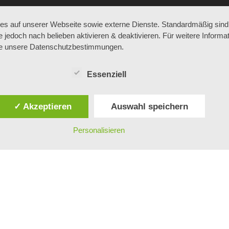
s auf unserer Webseite sowie externe Dienste. Standardmäßig sind 
WERKSTATT & SERVICE
KARRIERE
e jedoch nach belieben aktivieren & deaktivieren. Für weitere Informa
ie unsere Datenschutzbestimmungen.
TERMIN
AKTUELL JOBANGEBO
Essenziell
WERKSTATT
ARBEITEN BEI BÖHM
KAROSSERIE
LEHRE BEI BÖHM
✓ Akzeptieren
Auswahl speichern
REIFEN
ZUBEHÖR
Personalisieren
AUFBEREITUNG