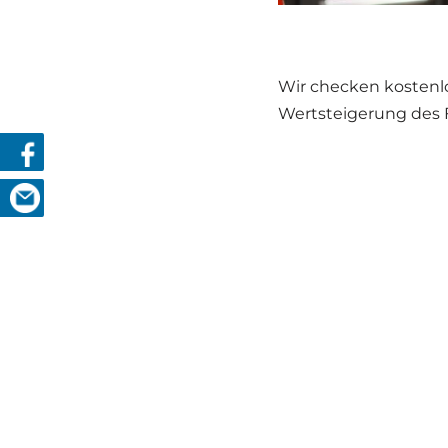
Wir che­cken kos­ten­lo
Wert­stei­ge­rung des 