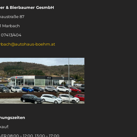
ber & Bierbaumer GesmbH
austraße 87
1 Marbach
.: 07413/404
rbach@autohaus-boehm.at
nungszeiten
kauf:
FR 08:00 – 12:00, 13:00 – 17:00