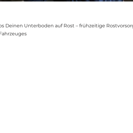
s Dei­nen Unter­bo­den auf Rost – früh­zei­ti­ge Rost­vor­sor
Fahr­zeu­ges