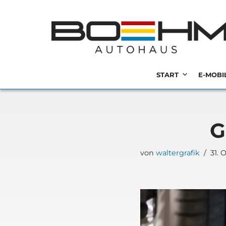
MENU
Zum
Inhalt
springen
START
E-MOBI
G
von
waltergrafik
31. 