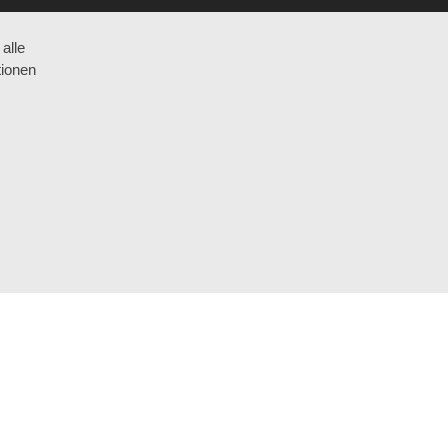
alle
ÜBER UNS
tionen
TE
MITARBEITER
GESCHICHTE
KONTAKT
PHILOSOPHIE
IMPRESSUM
DATENSCHUTZ