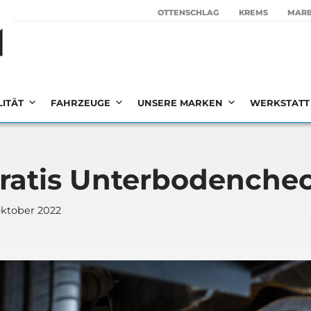
OTTEN­SCHLAG
KREMS
MAR­
LITÄT
FAHRZEUGE
UNSERE MARKEN
WERKSTATT 
ra­tis Unter­bo­den­che
Oktober 2022