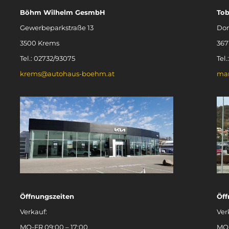
Böhm Wilhelm GesmbH
To
Gewerbeparkstraße 13
Don
3500 Krems
367
Tel.: 02732/93075
Tel
krems@autohaus-boehm.at
ma
Öffnungszeiten
Öff
Verkauf:
Ver
MO-FR 09:00 – 17:00
MO-