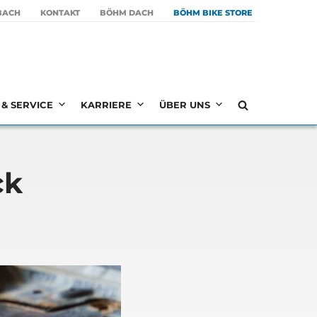
BACH
KON­TAKT
BÖHM DACH
BÖHM BIKE STORE
& SERVICE
KARRIERE
ÜBER UNS
ck