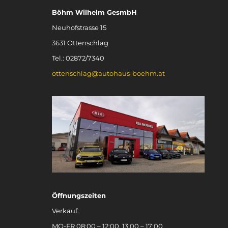
Böhm Wilhelm GesmbH
Neuhofstrasse 15
3631 Ottenschlag
Tel.: 02872/7340
ottenschlag@autohaus-boehm.at
Öffnungszeiten
Verkauf:
MO-FR 08:00 – 12:00, 13:00 – 17:00