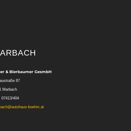
ARBACH
ber & Bierbaumer GesmbH
austraße 87
1 Marbach
: 07413/404
bach@autohaus-boehm.at