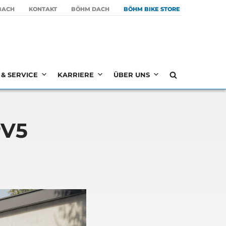
BACH
KON­TAKT
BÖHM DACH
BÖHM BIKE STORE
& SERVICE
KARRIERE
ÜBER UNS
PV5