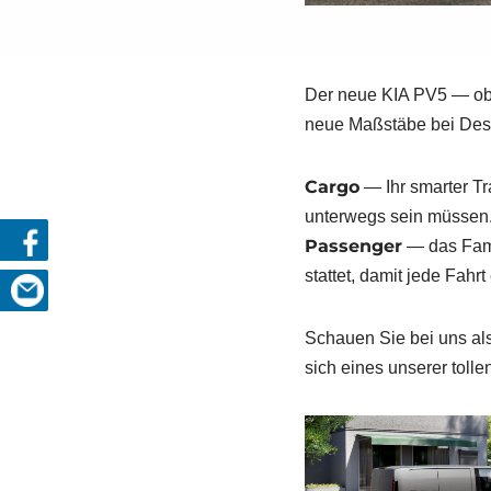
Der neue KIA PV5 — ob al
neue Maß­stä­be bei Des
Car­go
— Ihr smar­ter Tra
unter­wegs sein müs­sen
Pas­sen­ger
— das Fami­l
stat­tet, damit jede Fahrt
Schau­en Sie bei uns als 
sich eines unse­rer tol­le