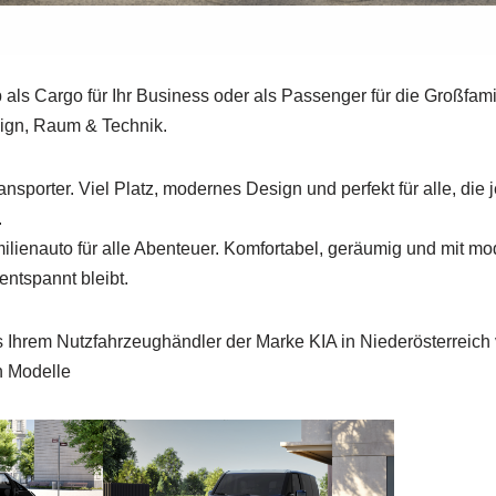
s Car­go für Ihr Busi­ness oder als Pas­sen­ger für die Groß­fa­mi
ign, Raum & Tech­nik.
ns­por­ter. Viel Platz, moder­nes Design und per­fekt für alle, die 
.
i­en­au­to für alle Aben­teu­er. Kom­for­ta­bel, geräu­mig und mit mo
 ent­spannt bleibt.
Ihrem Nutz­fahr­zeug­händ­ler der Mar­ke KIA in Nie­der­ös­ter­reich
n Model­le