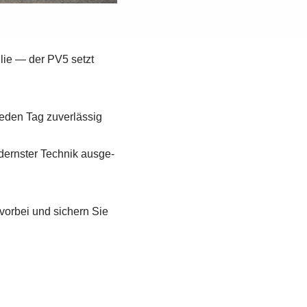
­lie — der PV5 setzt
jeden Tag zuver­läs­sig
derns­ter Tech­nik aus­ge­
 vor­bei und sichern Sie