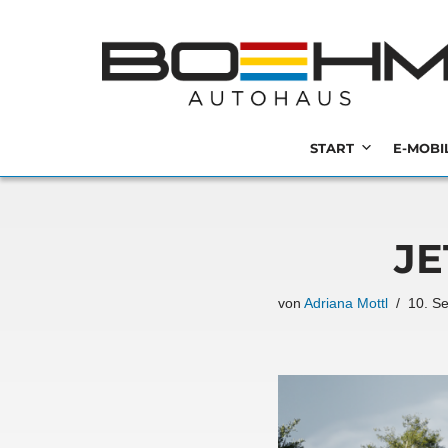
MENU
Zum
Inhalt
springen
START
E-MOBI
JE
von
Adriana Mottl
10. S