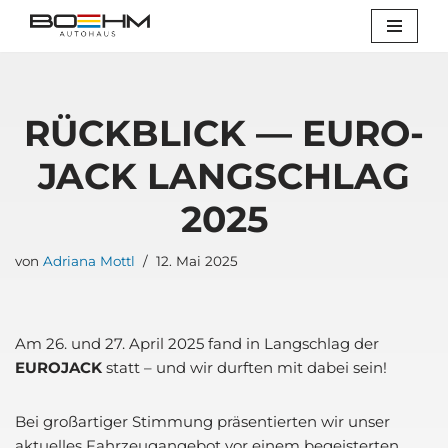
Zum
Inhalt
springen
RÜCK­BLICK — EURO­
JACK LANG­SCHLAG
2025
von
Adriana Mottl
12. Mai 2025
Am 26. und 27. April 2025 fand in Lang­schlag der
EURO­JACK
statt – und wir durf­ten mit dabei sein!
Bei groß­ar­ti­ger Stim­mung prä­sen­tier­ten wir unser
aktu­el­les Fahr­zeug­an­ge­bot vor einem begeis­ter­ten