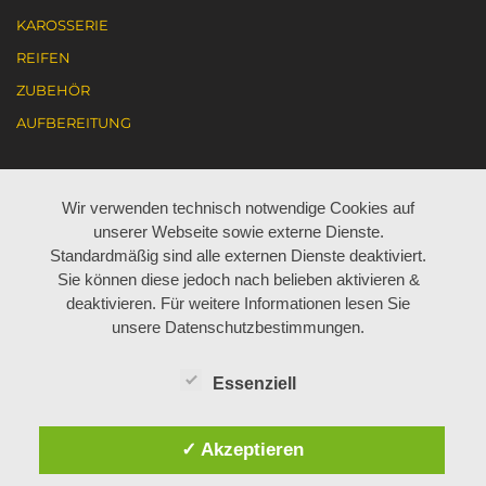
KAROSSERIE
REIFEN
ZUBEHÖR
AUFBEREITUNG
KARRIERE
Wir verwenden technisch notwendige Cookies auf
unserer Webseite sowie externe Dienste.
AKTUELL JOBANGEBOTE
Standardmäßig sind alle externen Dienste deaktiviert.
Sie können diese jedoch nach belieben aktivieren &
ARBEITEN BEI BÖHM
deaktivieren. Für weitere Informationen lesen Sie
LEHRE BEI BÖHM
unsere Datenschutzbestimmungen.
Essenziell
ÜBER UNS
✓ Akzeptieren
MITARBEITER
GESCHICHTE