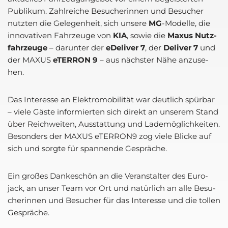
Publi­kum. Zahl­rei­che Besu­che­rin­nen und Besu­cher
nutz­ten die Gele­gen­heit, sich unse­re
MG
-Model­le, die
inno­va­ti­ven Fahr­zeu­ge von
KIA
, sowie die
Maxus Nutz­
fahr­zeu­ge
– dar­un­ter der
eDeli­ver 7
, der
Deli­ver 7
und
der MAXUS
eTER­RON 9
– aus nächs­ter Nähe anzu­se­
hen.
Das Inter­es­se an Elek­tro­mo­bi­li­tät war deut­lich spür­bar
– vie­le Gäs­te infor­mier­ten sich direkt an unse­rem Stand
über Reich­wei­ten, Aus­stat­tung und Lade­mög­lich­kei­ten.
Beson­ders der MAXUS eTERRON9 zog vie­le Bli­cke auf
sich und sorg­te für span­nen­de Gesprä­che.
Ein gro­ßes Dan­ke­schön an die Ver­an­stal­ter des Euro­
jack, an unser Team vor Ort und natür­lich an alle Besu­
che­rin­nen und Besu­cher für das Inter­es­se und die tol­len
Gesprä­che.