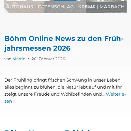
Böhm Online News zu den Früh­
jahrs­mes­sen 2026
von
Martin
20. Februar 2026
Der Früh­ling bringt fri­schen Schwung in unser Leben,
alles beginnt zu blü­hen, die Natur lebt auf und mit Ihr
steigt unse­re Freu­de und Wohl­be­fin­den und…
Wei­ter­le­
sen »