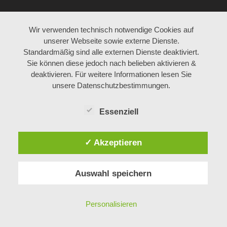
KARRIERE
Wir verwenden technisch notwendige Cookies auf
unserer Webseite sowie externe Dienste.
AKTUELL JOBANGEBOTE
Standardmäßig sind alle externen Dienste deaktiviert.
Sie können diese jedoch nach belieben aktivieren &
ARBEITEN BEI BÖHM
deaktivieren. Für weitere Informationen lesen Sie
LEHRE BEI BÖHM
unsere Datenschutzbestimmungen.
Essenziell
ÜBER UNS
✓ Akzeptieren
MITARBEITER
GESCHICHTE
Auswahl speichern
KONTAKT
PHILOSOPHIE
IMPRESSUM
Personalisieren
DATENSCHUTZ