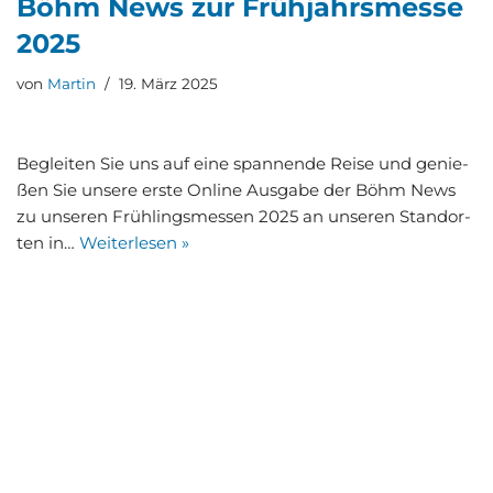
Böhm News zur Früh­jahrs­mes­se
2025
von
Martin
19. März 2025
Beglei­ten Sie uns auf eine span­nen­de Rei­se und genie­
ßen Sie unse­re ers­te Online Aus­ga­be der Böhm News
zu unse­ren Früh­lings­mes­sen 2025 an unse­ren Stand­or­
ten in…
Wei­ter­le­sen »