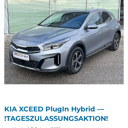
KIA XCEED Plug­In Hybrid —
!TAGES­ZU­LAS­SUNGS­AK­TI­ON!