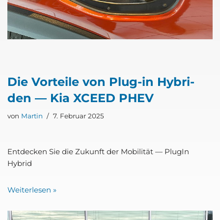
Die Vor­tei­le von Plug-in Hybri­
den — Kia XCEED PHEV
von
Martin
7. Februar 2025
Ent­de­cken Sie die Zukunft der Mobi­li­tät — Plug­In
Hybrid
Wei­ter­le­sen »