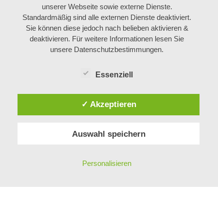
unserer Webseite sowie externe Dienste.
AKTUELL JOBANGEBOTE
Standardmäßig sind alle externen Dienste deaktiviert.
Sie können diese jedoch nach belieben aktivieren &
ARBEITEN BEI BÖHM
deaktivieren. Für weitere Informationen lesen Sie
LEHRE BEI BÖHM
unsere Datenschutzbestimmungen.
Essenziell
ÜBER UNS
✓ Akzeptieren
MITARBEITER
GESCHICHTE
Auswahl speichern
KONTAKT
PHILOSOPHIE
IMPRESSUM
Personalisieren
DATENSCHUTZ