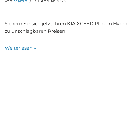
von
Martin
7. Februar 2025
Sichern Sie sich jetzt Ihren KIA XCEED Plug-in Hybrid
zu unschlag­ba­ren Prei­sen!
Wei­ter­le­sen »