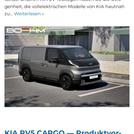
gen­heit, die voll­elek­tri­schen Model­le von KIA haut­nah
zu…
Wei­ter­le­sen »
KIA PV5 CAR­GO — Pro­dukt­vor­