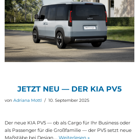
JETZT NEU — DER KIA PV5
von
Adriana Mottl
10. September 2025
Der neue KIA PV5 — ob als Car­go für Ihr Busi­ness oder
als Pas­sen­ger für die Groß­fa­mi­lie — der PV5 setzt neue
Maß­stä­be bei Design,…
Wei­ter­le­sen »