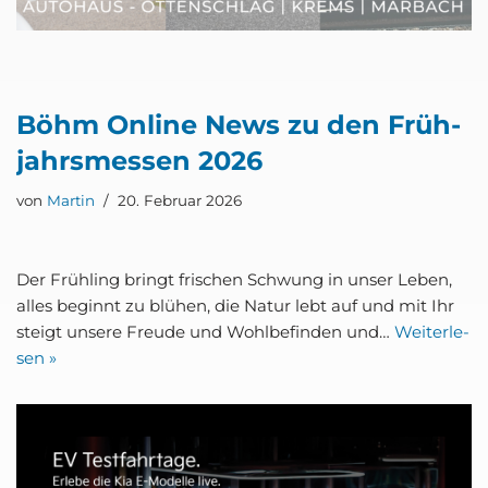
Böhm Online News zu den Früh­
jahrs­mes­sen 2026
von
Martin
20. Februar 2026
Der Früh­ling bringt fri­schen Schwung in unser Leben,
alles beginnt zu blü­hen, die Natur lebt auf und mit Ihr
steigt unse­re Freu­de und Wohl­be­fin­den und…
Wei­ter­le­
sen »