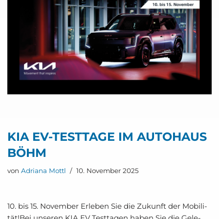
KIA EV-TEST­TA­GE IM AUTO­HAUS
BÖHM
von
Adriana Mottl
10. November 2025
10. bis 15. Novem­ber Erle­ben Sie die Zukunft der Mobi­li­
tät!Bei unse­ren KIA EV Test­ta­gen haben Sie die Gele­