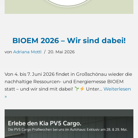
BIO­EM 2026 – Wir sind dabei!
von
Adriana Mottl
20. Mai 2026
Von 4. bis 7. Juni 2026 fin­det in Groß­schön­au wie­der die
nach­hal­ti­ge Res­­sour­cen- und Ener­gie­mes­se BIO­EM
statt – und wir sind mit dabei!
Unter…
Wei­ter­le­sen
»