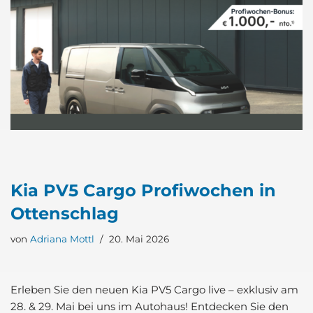
Kia PV5 Car­go Pro­fi­wo­chen in
Otten­schlag
von
Adriana Mottl
20. Mai 2026
Erle­ben Sie den neu­en Kia PV5 Car­go live – exklu­siv am
28. & 29. Mai bei uns im Auto­haus! Ent­de­cken Sie den