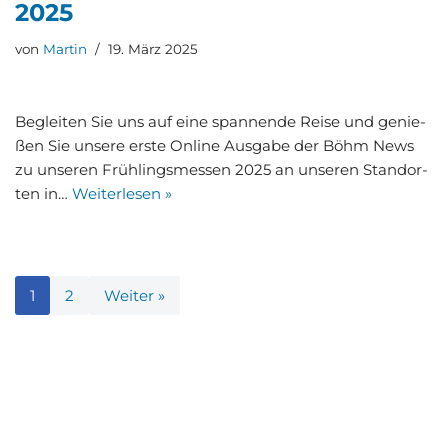
2025
von
Martin
19. März 2025
Beglei­ten Sie uns auf eine span­nen­de Rei­se und genie­
ßen Sie unse­re ers­te Online Aus­ga­be der Böhm News
zu unse­ren Früh­lings­mes­sen 2025 an unse­ren Stand­or­
ten in…
Wei­ter­le­sen »
1
2
Weiter »