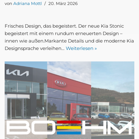
von
Adriana Mottl
20. März 2026
Fri­sches Design, das begeis­tert. Der neue Kia Stonic
begeis­tert mit einem rund­um erneu­er­ten Design –
innen wie außen.Mar­kan­te Details und die moder­ne Kia
Design­spra­che ver­lei­hen…
Wei­ter­le­sen »