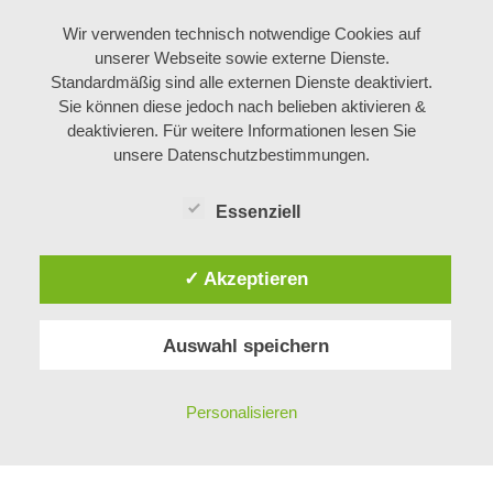
KARRIERE
Wir verwenden technisch notwendige Cookies auf
unserer Webseite sowie externe Dienste.
AKTUELL JOBANGEBOTE
Standardmäßig sind alle externen Dienste deaktiviert.
Sie können diese jedoch nach belieben aktivieren &
ARBEITEN BEI BÖHM
deaktivieren. Für weitere Informationen lesen Sie
LEHRE BEI BÖHM
unsere Datenschutzbestimmungen.
Essenziell
ÜBER UNS
✓ Akzeptieren
MITARBEITER
GESCHICHTE
Auswahl speichern
KONTAKT
PHILOSOPHIE
IMPRESSUM
Personalisieren
DATENSCHUTZ