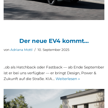
Der neue EV4 kommt…
von
Adriana Mottl
10. September 2025
..ob als Hatch­back oder Fast­back — ab Ende Sep­tem­ber
ist er bei uns ver­füg­bar — er bringt Design, Power &
Zukunft auf die Stra­ße. KIA…
Wei­ter­le­sen »