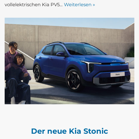
voll­elek­tri­schen Kia PV5…
Wei­ter­le­sen »
Der neue Kia Stonic