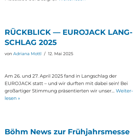
RÜCK­BLICK — EURO­JACK LANG­
SCHLAG 2025
von
Adriana Mottl
12. Mai 2025
Am 26. und 27. April 2025 fand in Lang­schlag der
EURO­JACK statt – und wir durf­ten mit dabei sein! Bei
groß­ar­ti­ger Stim­mung prä­sen­tier­ten wir unser…
Wei­ter­
le­sen »
Böhm News zur Früh­jahrs­mes­se