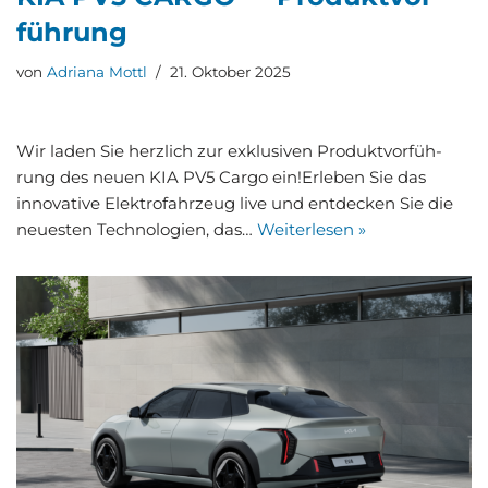
füh­rung
von
Adriana Mottl
21. Oktober 2025
Wir laden Sie herz­lich zur exklu­si­ven Pro­dukt­vor­füh­
rung des neu­en KIA PV5 Car­go ein!Erle­ben Sie das
inno­va­ti­ve Elek­tro­fahr­zeug live und ent­de­cken Sie die
neu­es­ten Tech­no­lo­gien, das…
Wei­ter­le­sen »