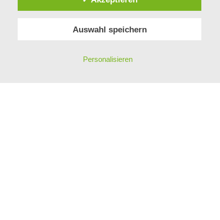
MITARBEITER
GESCHICHTE
Auswahl speichern
KONTAKT
PHILOSOPHIE
IMPRESSUM
Personalisieren
DATENSCHUTZ