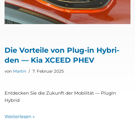
Die Vor­tei­le von Plug-in Hybri­
den — Kia XCEED PHEV
von
Martin
7. Februar 2025
Ent­de­cken Sie die Zukunft der Mobi­li­tät — Plug­In
Hybrid
Wei­ter­le­sen »