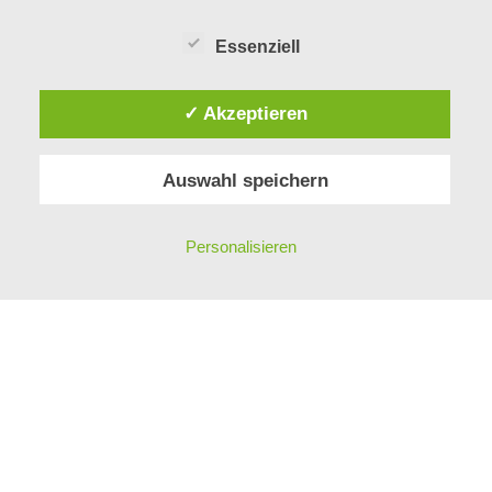
Essenziell
ÜBER UNS
✓ Akzeptieren
MITARBEITER
GESCHICHTE
Auswahl speichern
KONTAKT
PHILOSOPHIE
IMPRESSUM
Personalisieren
DATENSCHUTZ